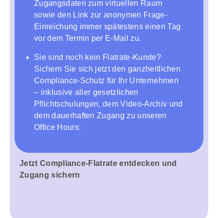
Zugangsdaten zum virtuellen Raum
sowie den Link zur anonymen Frage-
Einreichung immer spätestens einen Tag
vor dem Termin per E-Mail zu.
Sie sind noch kein Flatrate-Kunde?
Sichern Sie sich jetzt den ganzheitlichen
Compliance-Schutz für Ihr Unternehmen
– inklusive aller gesetzlichen
Pflichtschulungen, dem Video-Archiv und
dem dauerhaften Zugang zu unseren
Office Hours:
Jetzt Compliance-Flatrate entdecken und
Zugang sichern