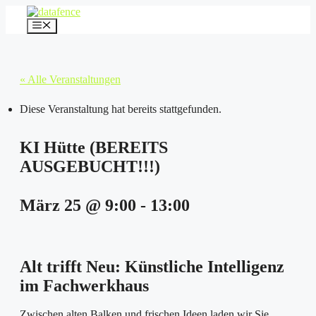
Zum
Inhalt
Menü
springen
« Alle Veranstaltungen
Diese Veranstaltung hat bereits stattgefunden.
KI Hütte (BEREITS
AUSGEBUCHT!!!)
März 25 @ 9:00
-
13:00
Alt trifft Neu: Künstliche Intelligenz
im Fachwerkhaus
Zwischen alten Balken und frischen Ideen laden wir Sie