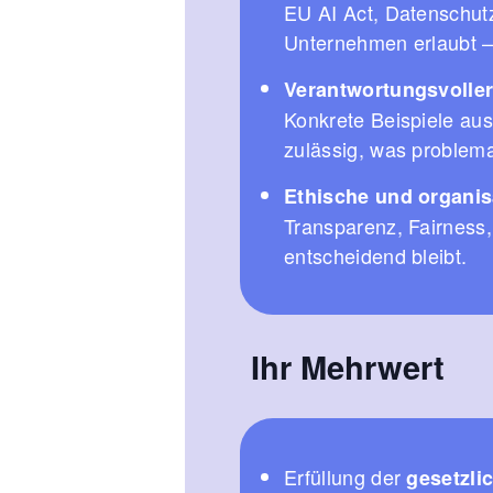
EU AI Act, Datenschut
Unternehmen erlaubt –
Verantwortungsvoller 
Konkrete Beispiele aus
zulässig, was problem
Ethische und organis
Transparenz, Fairness
entscheidend bleibt.
Ihr Mehrwert
Erfüllung der
gesetzli