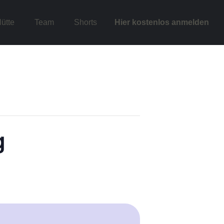
ütte
Team
Shorts
Hier kostenlos anmelden
g