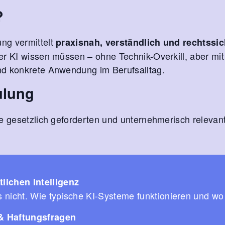
?
ng vermittelt
praxisnah, verständlich und rechtssic
r KI wissen müssen – ohne Technik-Overkill, aber mit
nd konkrete Anwendung im Berufsalltag.
ulung
ie gesetzlich geforderten und unternehmerisch releva
lichen Intelligenz
nicht. Wie typische KI-Systeme funktionieren und wo 
& Haftungsfragen