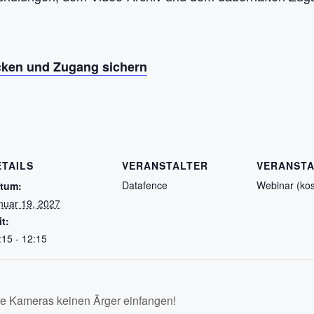
ecken und Zugang sichern
ETAILS
VERANSTALTER
VERANST
Datafence
Webinar (kost
tum:
nuar 19, 2027
it:
:15 - 12:15
e Kameras keinen Ärger einfangen!