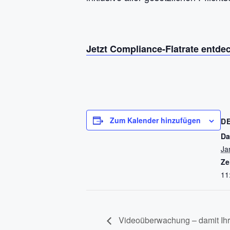
Jetzt Compliance-Flatrate entd
Zum Kalender hinzufügen
D
Da
Ja
Ze
11
Videoüberwachung – damit Ihr