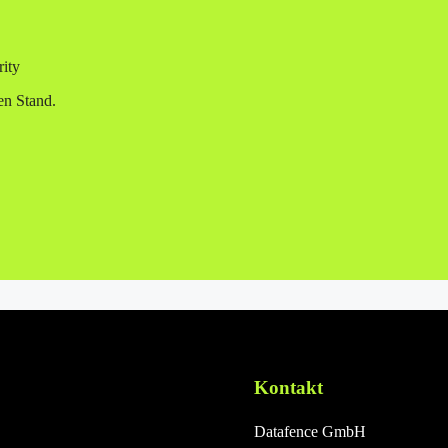
ity
en Stand.
Kontakt
Datafence GmbH